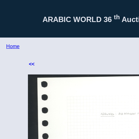
th
ARABIC WORLD
36
Aucti
Home
<<