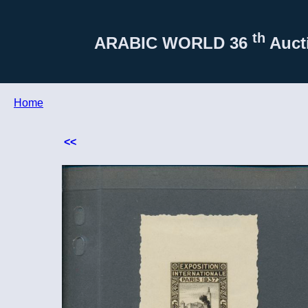
th
ARABIC WORLD
36
Aucti
Home
<<