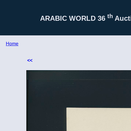
th
ARABIC WORLD
36
Aucti
Home
<<