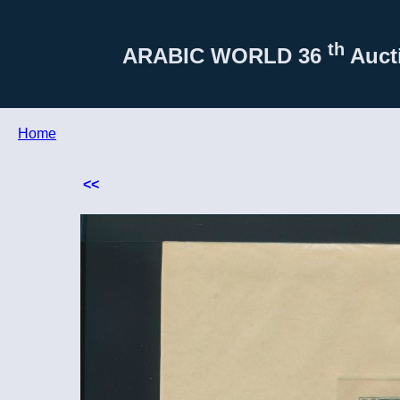
th
ARABIC WORLD
36
Aucti
Home
<<